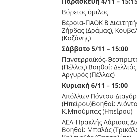
Παρασκευή 4/11 – 15:1
Βόρειος όμιλος
Bέροια-ΠΑΟΚ Β Διαιτητή
Ζήρδας (Δράμας), Κουβαλ
(Κοζάνης)
Σάββατο 5/11 – 15:00
Πανσερραϊκός-Θεσπρωτό
(Πέλλας) Βοηθοί: Δελλιός 
Αργυρός (Πέλλας)
Κυριακή 6/11 – 15:00
Απόλλων Πόντου-Διαγόρα
(Ηπείρου)Βοηθοί: Λιόντο
K
.Μπούμπας (Ηπείρου)
ΑΕΛ-Ηρακλής Λάρισας Δι
Βοηθοί: Μπαλάς (Τρικάλω