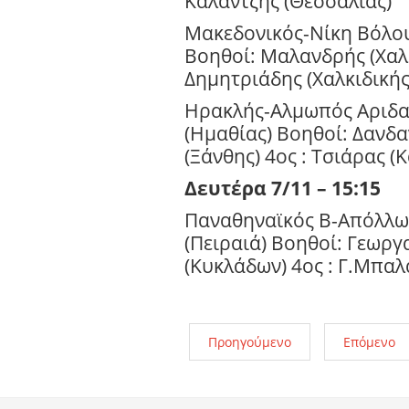
Καλαντζής (Θεσσαλίας)
Μακεδονικός-Νίκη Βόλο
Βοηθοί: Μαλανδρής (Χαλκ
Δημητριάδης (Χαλκιδικής
Ηρακλής-Αλμωπός Αριδαί
(Ημαθίας) Βοηθοί: Δανδ
(Ξάνθης) 4ος : Τσιάρας (
Δευτέρα 7/11 – 15:15
Παναθηναϊκός Β-Απόλλω
(Πειραιά) Βοηθοί: Γεωργ
(Κυκλάδων) 4ος : Γ.Μπαλ
Προηγούμενο
Επόμενο