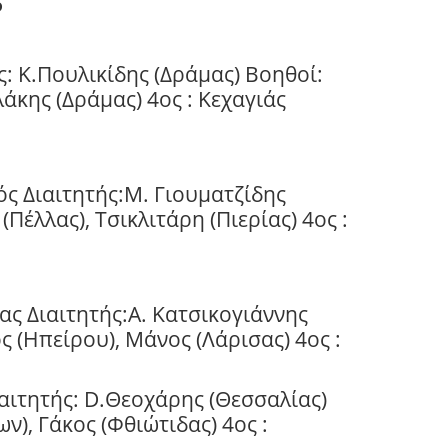
5
ς:
K
.Πουλικίδης (Δράμας) Βοηθοί:
άκης (Δράμας) 4ος : Κεχαγιάς
ς Διαιτητής:
M
. Γιουματζίδης
(Πέλλας), Τσικλιτάρη (Πιερίας) 4ος :
ς Διαιτητής:
A
. Κατσικογιάννης
ς (Ηπείρου), Μάνος (Λάρισας) 4ος :
αιτητής:
D
.Θεοχάρης (Θεσσαλίας)
ν), Γάκος (Φθιώτιδας) 4ος :