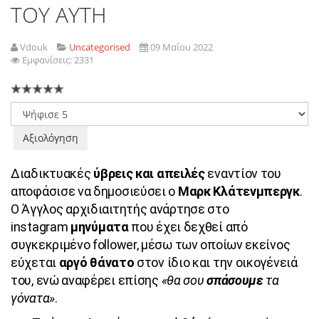
ΤΟΥ ΑΥΤΗ
Vdouk
Uncategorised
09 Μαΐου 2022
Εμφανίσεις: 2331
Παρακαλώ
αξιολογήστε
Διαδικτυακές
ύβρεις και απειλές
εναντίον του
αποφάσισε να δημοσιεύσει ο
Μαρκ Κλάτενμπεργκ
.
Ο Άγγλος αρχιδιαιτητής ανάρτησε στο
instagram
μηνύματα
που έχει δεχθεί από
συγκεκριμένο follower, μέσω των οποίων εκείνος
εύχεται
αργό θάνατο
στον ίδιο και την οικογένειά
του, ενώ αναφέρει επίσης
«θα σου
σπάσουμε
τα
γόνατα»
.