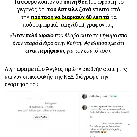
Τα έφερε λοιπόν σε
κοινή θέα
(με αφορμή το
γεγονός ότι
του έστειλε ξανά
έπειτα από
την
πρόταση να διαρκούν 60 λεπτά
τα
ποδοσφαιρικά παιχνίδια), γράφοντας:
«Ήταν
πολύ ωραίο
που έλαβα αυτό το μήνυμα από
έναν νεαρό άνδρα στην Κρήτη. Ας ελπίσουμε ότι
είναι
περήφανος
για τον εαυτό του».
Λίγη ώρα μετά, ο Άγγλος πρώην διεθνής διαιτητής
και νυν επικεφαλής της ΚΕΔ διέγραψε την
ανάρτησή του.