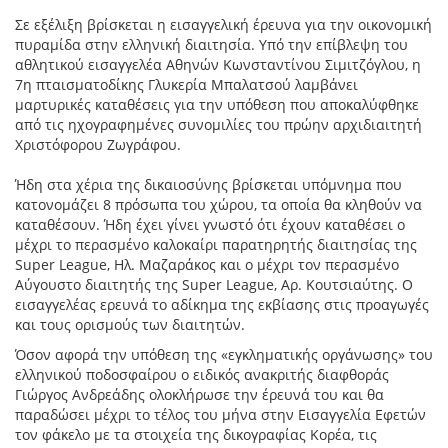
Σε εξέλιξη βρίσκεται η εισαγγελική έρευνα για την οικονομική
πυραμίδα στην ελληνική διαιτησία. Υπό την επίβλεψη του
αθλητικού εισαγγελέα Αθηνών Κωνσταντίνου Σιμιτζόγλου, η
7η πταισματοδίκης Γλυκερία Μπαλατσού λαμβάνει
μαρτυρικές καταθέσεις για την υπόθεση που αποκαλύφθηκε
από τις ηχογραφημένες συνομιλίες του πρώην αρχιδιαιτητή
Χριστόφορου Ζωγράφου.
Ήδη στα χέρια της δικαιοσύνης βρίσκεται υπόμνημα που
κατονομάζει 8 πρόσωπα του χώρου, τα οποία θα κληθούν να
καταθέσουν. Ήδη έχει γίνει γνωστό ότι έχουν καταθέσει ο
μέχρι το περασμένο καλοκαίρι παρατηρητής διαιτησίας της
Super League, Hλ. Μαζαράκος και ο μέχρι τον περασμένο
Αύγουστο διαιτητής της Super League, Αρ. Κουτσιαύτης. Ο
εισαγγελέας ερευνά το αδίκημα της εκβίασης στις προαγωγές
και τους ορισμούς των διαιτητών.
Όσον αφορά την υπόθεση της «εγκληματικής οργάνωσης» του
ελληνικού ποδοσφαίρου ο ειδικός ανακριτής διαφθοράς
Γιώργος Ανδρεάδης ολοκλήρωσε την έρευνά του και θα
παραδώσει μέχρι το τέλος του μήνα στην Εισαγγελία Εφετών
τον φάκελο με τα στοιχεία της δικογραφίας Κορέα, τις