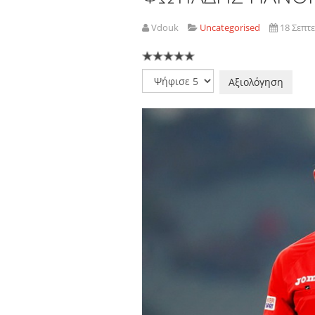
Vdouk
Uncategorised
18 Σεπτ
Παρακαλώ
αξιολογήστε