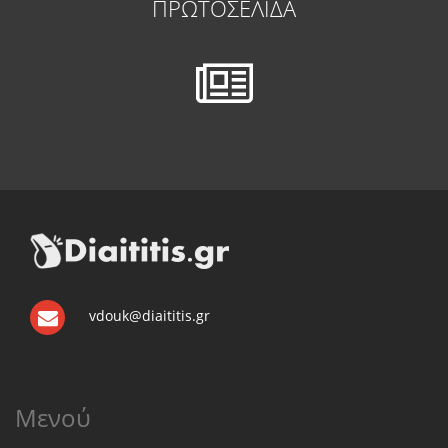
ΠΡΩΤΟΣΕΛΙΔΑ
vdouk@diaititis.gr
Μενού