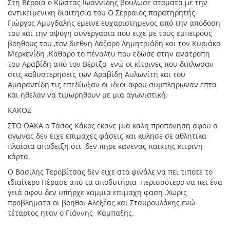
Στη Βέροια ο Κώστας Ιωαννίδης βουλωσε στοματα με την
αντικειμενικη διαιτησια του Ο Σερραιος παρατηρητής
Γιώργος Αμυγδαλής εμεινε ευχαριστημενος από την απόδοση
του και την αψογη συνεργασια που ειχε με τους εμπειρους
βοηθους του ,τον διεθνη Λάζαρο Δημητριάδη και τον Κυριάκο
Μερκενίδη .Καθαρο το πέναλτυ που εδωσε στην ανατροπη
του Αραβίδη από τον Βέρτζο ενώ οι κίτρινες που διπλωσαν
στις καθυστερησεις των Αραβίδη Αυλωνίτη και του
Αμαραντίδη τις επεδίωξαν οι ιδιοι αφου συμπληρωναν επτα
και ηθελαν να τιμωρηθουν με μια αγωνιστική.
ΚΑΚΟΣ
ΣΤΟ ΟΑΚΑ ο Τάσος Κάκος εκανε μια καλη προπονηση αφου ο
αγωνας δεν ειχε επιμαχες φάσεις και κυλησε σε αθλητικα
πλαίσια αποδειξη ότι δεν πηρε κανενας παικτης κιτρινη
κάρτα.
Ο Βασιλης Τεροβίτσας δεν ειχε στο φινάλε να πει τιποτε το
ιδιαίτερο Πέρασε από τα αποδυτήρια περισσότερο να πει ένα
γειά αφου δεν υπήρχε καμμια επιμαχη φαση .Χωρις
προβληματα οι βοηθοι Αλεξέας και Σταυρουλάκης ενώ
τέταρτος ηταν ο Γιάννης Κάμπαξης.