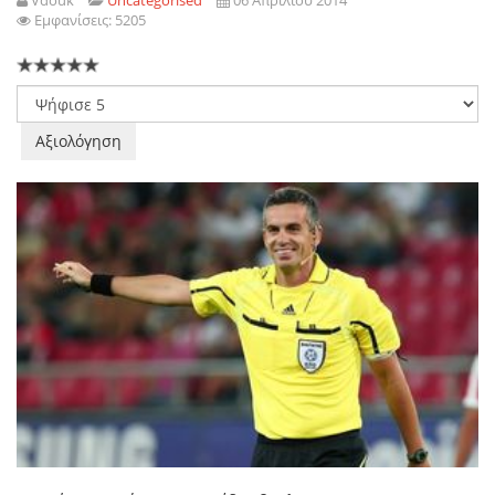
Vdouk
Uncategorised
06 Απριλίου 2014
Εμφανίσεις: 5205
Παρακαλώ
αξιολογήστε