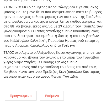
ΣΤΟΝ ΕΥΟΣΜΟ ο Δημητρης Καραντώνης δεν ειχε επιμαχες
φασεις κ;αι το μονο θεμα που αντιμετώπησε κατά το β μερος
ηταν οι συνεχεις καθυστερησεις των παικτων της Ζακύνθου
με αποτέλεσμα να κρατησει εννια λεπτα ικαθυστερησεις και
η
στο 88 να βγάλει εκτος αγωνα με 2
κιτρινη τον Τσόπελα των
φιλοξενουμενων Ο Τασος Ντοσίδης εμεινε ικανοποιημενος
από την διαιτησια του Ημαθιωτη διαιτητη και των βοηθων
του Κελάζογλου Χαλκιδικής Παρασίου Ημαιας ενώ τεταρτος
ηταν ο Ανδρεας Καραλιόλιος από τα Γρεβενα
ΤΕΛΟΣ στο Αιγινιο ο Αλεξανδρος Κατσικογιαννης τηρησε τον
κανονισμο και εβγαλε τον αγωνα με το μπαμ του Τύρναβου
χωρις διαμαρτυρίες .Ο Γιαννης Τζηκας εμεινε
ευχαριστημενος από την αποδοση του όπως και από τους
βοηθους Κωνσταντινου Πρέβεζας Κεντζόπουλου Καστοριας
απ οπου ηταν και ο τεταρτος Φώτης Φωτιάδης
Προηγούμενο
Επόμενο