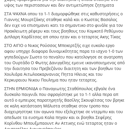
υψος των περιστασεων και δεν αντιμετώπησε ζητηματα
ΣΤΑ ΨΑΧΝΑ οπου το 1-1 διαμορφώθηκε στις καθυστερήσεις ο
Γιαννης Μουρτζάκης σταθηκε καλά και ο Κωστας Βασαλος
δεν ειχε να επισημανει κατι το σημαντικο στο φινάλε για τον
Ηρακλειωτη ρέφερυ και τους βοηθους του Κομκοτό Ρεθύμνου
Διπλαρη Καρδίτσας απ οπου ηταν και ο τεταρτος Ακης Τίκας
ΣΤΟ ΑΙΓΙΟ ο Νικος Ρούσσος Μπεκερτζής ειχε ευκολο εργο
αφου υπηρχε διαφορα δυναμικότητας παρα το ισχνο 1-0 των
γηπεδούχων Σωστο το πεναλτυ που κατελογησε σε ανατροπη
του Ουρτάδο Ο Φωτης Δανιγγέλης εμεινε ικανοποιημενος από
την διαιτησα του Πρεβεζάνου διαιτητη και των βοηθων του
Χουλιάρα Αιτωλοακαρνανιας Πηττα Ηλειας και του
Κερκυραιου Νικου Πουλημα που ηταν τεταρτος.
ΣΤΗΝ ΕΡΜΙΟΝΙΔΑ ο Παναγιωτης Σταθόπουλος εβγαλε ένα
δυσκολο παιγνιδι που σφραγίστηκε με το 1-1 αλλα περα απ
αυτό ο εμπειρος παρατηρητής Βασίλης Σκουφίτσας τον βρηκε
σε καλη κατάσταση Μάλιστα σταθηκε στον τροπο που
διαχειρηστηκε τον αγωνα που εξελιχτηκε σε ντερμπυ και του
απεδωσε τα ευσημα Καλα πηγαν και οι βοηθοι Σεφέρης
Κορίνθου Μπουξμπαουντ Αν Αττικης ενώ τεταρτος ηταν ο
Αριστοτέλης Διαμαντόπουλος