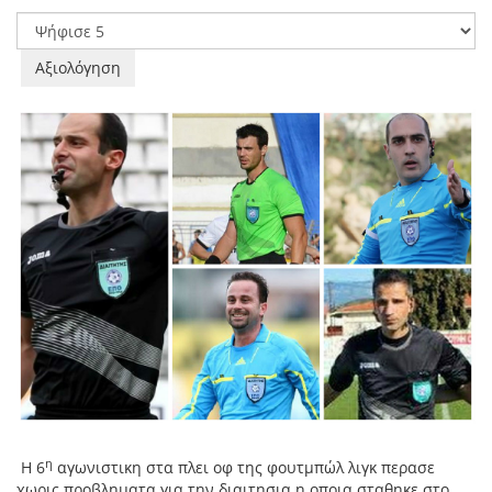
Παρακαλώ
αξιολογήστε
η
Η 6
αγωνιστικη στα πλει οφ της φουτμπώλ λιγκ περασε
χωρις προβληματα για την διαιτησια η οποια σταθηκε στο