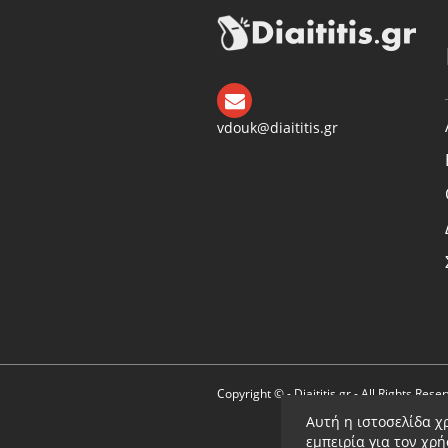
vdouk@diaititis.gr
Copyright © - Diaititis.gr - All Rights Rese
Αυτή η ιστοσελίδα χ
εμπειρία για τον χρ