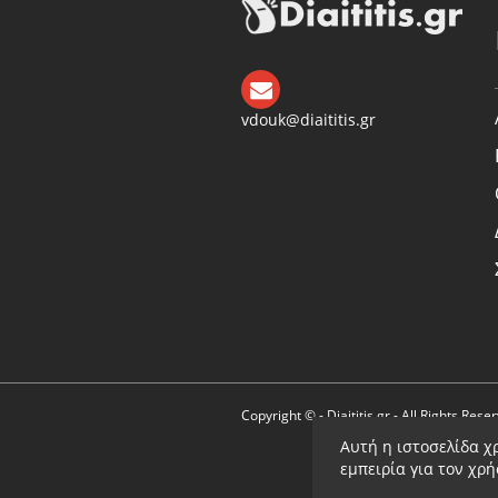
vdouk@diaititis.gr
Copyright © - Diaititis.gr - All Rights Rese
Αυτή η ιστοσελίδα χ
εμπειρία για τον χρ