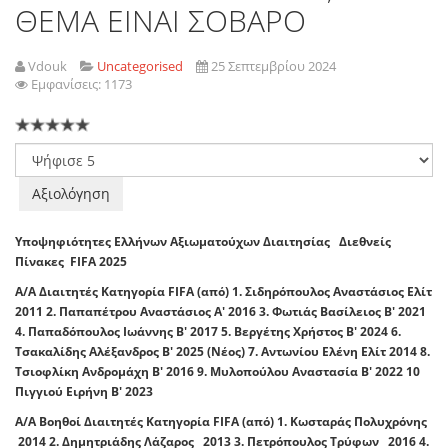
ΘΕΜΑ ΕΙΝΑΙ ΣΟΒΑΡΟ
Vdouk
Uncategorised
25 Σεπτεμβρίου 2024
Εμφανίσεις: 1173
Παρακαλώ
αξιολογήστε
Υποψηφιότητες Eλλήνων Αξιωματούχων Διαιτησίας Διεθνείς
Πίνακες FIFA 2025
Α/Α Διαιτητές Κατηγορία FIFA (από) 1. Σιδηρόπουλος Αναστάσιος Ελίτ
2011 2. Παπαπέτρου Αναστάσιος A' 2016 3. Φωτιάς Βασίλειος Β' 2021
4. Παπαδόπουλος Ιωάννης Β' 2017 5. Βεργέτης Χρήστος Β' 2024 6.
Τσακαλίδης Αλέξανδρος Β' 2025 (Nέος) 7. Αντωνίου Ελένη Eλίτ 2014 8.
Τσιοφλίκη Ανδρομάχη Β' 2016 9. Μυλοπούλου Αναστασία Β' 2022 10
Πιγγιού Ειρήνη Β' 2023
Α/Α Βοηθοί Διαιτητές Κατηγορία FIFA (από) 1. Κωσταράς Πολυχρόνης
2014 2. Δημητριάδης Λάζαρος 2013 3. Πετρόπουλος Τρύφων 2016 4.