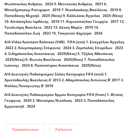
Φωτόπουλος Ανδρέας 2024 5. Μεϊντανάς Ανδρέας 2021 6.
Μπούξμπαουμ Ραϊνχαρντ 2019 7. Νικολακάκης Βασίλειος 2019 8.
Παπαδάκης Μιχαήλ 2025 (Nέος) 9. Κολλιάκος Άγγελος 2025 (Nέος)
10. Απτόσογλου Ιορδάνης 2019 11. Κομισοπούλου Γεωργία 2017 12.
Τσικλιτάρη Βασιλεία 2022 13. Δέτση Μαρία 2019 14.
Παπαδοπούλου Ζωή 2023 15. Τσαγανού Δήμητρα 2024
Α/Α Video Assistant Referees (VAR) FIFA (από) 1. Ευαγγέλου Άγγελος
2022 2. Κουμπαράκης Στέφανος 2024 3. Ζαμπαλάς Σπυρίδων 2023
4. Σιδηρόπουλος Αναστάσιος 2025(Νέος) 5. Τζήλος Αθανάσιος
2025(Νέος) 6. Φωτιάς Βασίλειος 2025(Νέος) 7. Παπαδόπουλος
Ιωάννης 2024 8. Παπαπέτρου Αναστάσιος 2025(Νέος)
Α/Α Διαιτητές Ποδοσφαίρου Σάλας Κατηγορία FIFA (από) 1.
Χριστοδουλής Βασίλειος Α' 2013 2. Αδαμόπουλος Αντώνιος Β' 2017 3.
Ντάλας Παναγιώτης Β' 2019
Α/Α Διαιτητές Ποδοσφαίρου Άμμου Κατηγορία FIFA (from) 1. Φίτσας
Γεώργιος 2020 2. Μανούρας Νικόλαος 2023 3. Παπαδοπουλος
Εμμανουήλ 2024
Προηγούμενο
Επόμενο